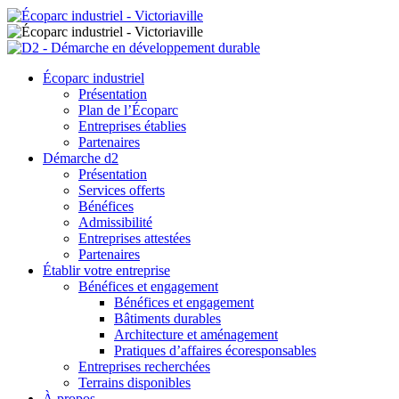
Écoparc industriel
Présentation
Plan de l’Écoparc
Entreprises établies
Partenaires
Démarche d2
Présentation
Services offerts
Bénéfices
Admissibilité
Entreprises attestées
Partenaires
Établir votre entreprise
Bénéfices et engagement
Bénéfices et engagement
Bâtiments durables
Architecture et aménagement
Pratiques d’affaires écoresponsables
Entreprises recherchées
Terrains disponibles
À propos