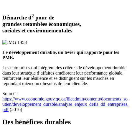
2
Démarche d
pour de
grandes retombées économiques,
sociales et environnementales
Le développement durable, un levier qui rapporte pour les
PME.
Les entreprises qui intègrent des critères de développement durable
dans leur stratégie d’affaires améliorent leur performance globale,
renforcent leur résilience et se distinguent sur les marchés en
répondant mieux aux besoins de leur clientèle.
Source :
https://www.economie.gouv.qc.ca/fileadmin/contenu/documents_so
utien/developpement_durable/analyse_enjeux_defis_dd_entreprises.
pdf
(2016)
Des bénéfices durables