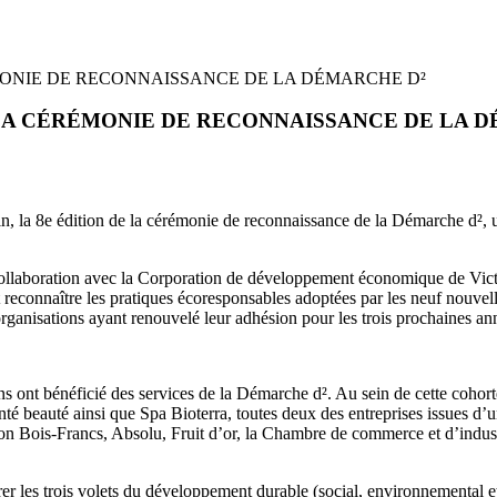
 LA CÉRÉMONIE DE RECONNAISSANCE DE LA 
rin, la 8e édition de la cérémonie de reconnaissance de la Démarche d², 
laboration avec la Corporation de développement économique de Victor
 reconnaître les pratiques écoresponsables adoptées par les neuf nouv
ganisations ayant renouvelé leur adhésion pour les trois prochaines an
s ont bénéficié des services de la Démarche d². Au sein de cette cohor
nté beauté ainsi que Spa Bioterra, toutes deux des entreprises issues d
uction Bois-Francs, Absolu, Fruit d’or, la Chambre de commerce et d’in
 les trois volets du développement durable (social, environnemental et 