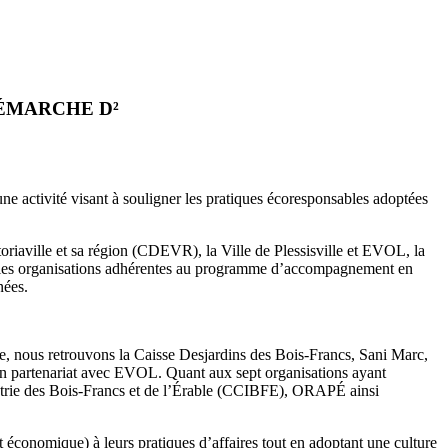
DÉMARCHE D²
une activité visant à souligner les pratiques écoresponsables adoptées
iaville et sa région (CDEVR), la Ville de Plessisville et EVOL, la
elles organisations adhérentes au programme d’accompagnement en
nées.
te, nous retrouvons la Caisse Desjardins des Bois-Francs, Sani Marc,
’un partenariat avec EVOL. Quant aux sept organisations ayant
dustrie des Bois-Francs et de l’Érable (CCIBFE), ORAPÉ ainsi
économique) à leurs pratiques d’affaires tout en adoptant une culture