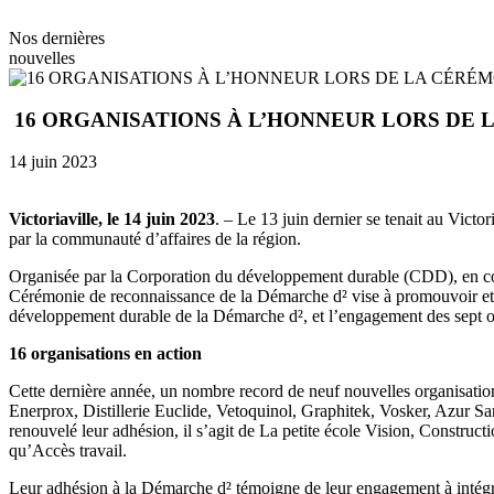
Nos dernières
nouvelles
16 ORGANISATIONS À L’HONNEUR LORS DE
14 juin 2023
Victoriaville, le 14 juin 2023
. – Le 13 juin dernier se tenait au Victo
par la communauté d’affaires de la région.
Organisée par la Corporation du développement durable (CDD), en col
Cérémonie de reconnaissance de la Démarche d² vise à promouvoir et
développement durable de la Démarche d², et l’engagement des sept or
16 organisations en action
Cette dernière année, un nombre record de neuf nouvelles organisation
Enerprox, Distillerie Euclide, Vetoquinol, Graphitek, Vosker, Azur Sa
renouvelé leur adhésion, il s’agit de La petite école Vision, Constr
qu’Accès travail.
Leur adhésion à la Démarche d² témoigne de leur engagement à intégrer